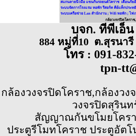
สแกนลายนิ้วมือ แขนกั้นรถยนต์โคราช เตือนภัยอั
ระบบจัดการโรงแรม หอพัก รีสอร์ท คีย์แท็กประหย
ระบบเครือข่าย Lan สำนักงาน ; Wifi หอพัก ; ไฟเ
กล้อวงจรปิดโคราช,
บจก. ทีพีเอ็
884 หมู่ที่10
ต.สุรนาร
โทร : 091-832
tpn-tt
@
กล้องวงจรปิดโคราช,กล้องวงจรปิ
วงจรปิดสุรินทร
สัญญาณกันขโมยโคราช 
ประตูรีโมทโคราช ประตูอัตโ