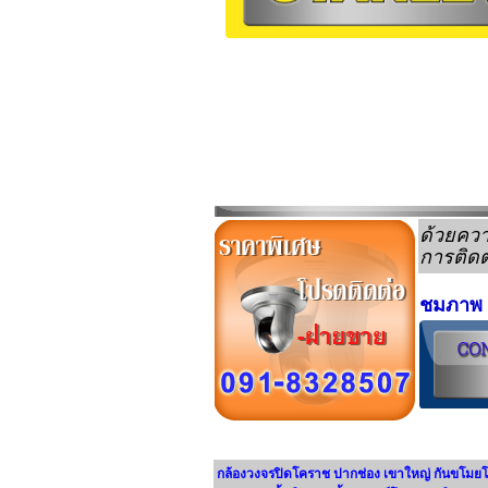
ด้วยควา
การติดตั
ชมภาพ 
กล้องวงจรปิดโคราช ปากช่อง เขาใหญ่ กันขโมยโ